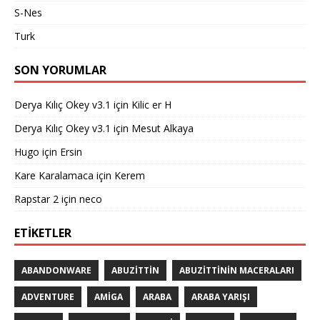
S-Nes
Turk
SON YORUMLAR
Derya Kılıç Okey v3.1
için
Kilic er H
Derya Kılıç Okey v3.1
için
Mesut Alkaya
Hugo
için
Ersin
Kare Karalamaca
için
Kerem
Rapstar 2
için
neco
ETIKETLER
ABANDONWARE
ABUZITTIN
ABUZITTININ MACERALARI
ADVENTURE
AMIGA
ARABA
ARABA YARIŞI