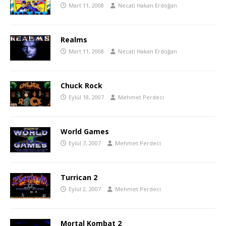
Mart 11, 2008
Necati Hakan Erdoğan
Realms
Mart 11, 2008
Necati Hakan Erdoğan
Chuck Rock
Eylül 18, 2007
Mehmet Perdeci
World Games
Eylül 7, 2007
Mehmet Perdeci
Turrican 2
Eylül 2, 2007
Mehmet Perdeci
Mortal Kombat 2