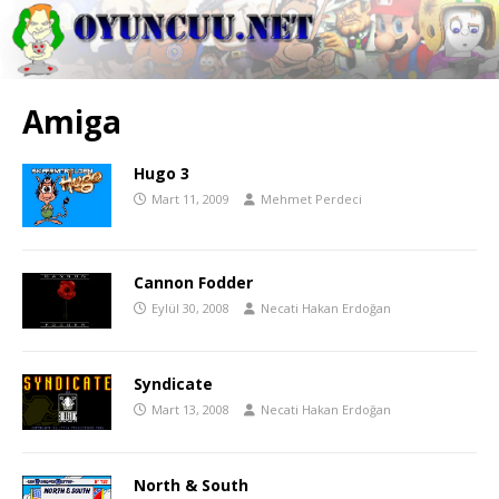
Amiga
Hugo 3
Mart 11, 2009
Mehmet Perdeci
Cannon Fodder
Eylül 30, 2008
Necati Hakan Erdoğan
Syndicate
Mart 13, 2008
Necati Hakan Erdoğan
North & South