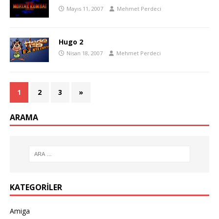
Mayıs 11, 2007
Mehmet Perdeci
Hugo 2
Nisan 18, 2007
Mehmet Perdeci
1
2
3
»
ARAMA
KATEGORILER
Amiga