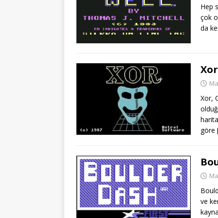
Hep s
çok o
da ken
Xor
Mar
Xor, 
olduğ
harit
göre
Bou
Mar
Bould
ve ke
kayna