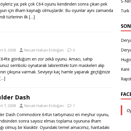
S-Ne
öyleriz ya; pek çok C64 oyunu kendinden sonra çıkan pek
yun için ilham kaynağı olmuşlardır. Bu oyunlar aynı zamanda
Turk
di türlerinin ilk
[…]
SON
Derya
Derya
t 9, 2008
Necati Hakan Erdoğan
0
C64’te gördüğüm en zor zekâ oyunu. Amacı, sahip
Hugo
unuz sembolü oynatarak labirentteki tüm maskeleri alıp
Kare
anın çıkışına varmak. Seviyeyi kaç hamle yaparak geçtiğinize
[…]
Rapst
FAC
lder Dash
t 7, 2008
Necati Hakan Erdoğan
1
O
er Dash Commodore 64’ün tartışmasız en meşhur oyunu,
ndisinden sonra sayısız elmas toplama oyununa ilham
ğı olmuş bir klasiktir. Oyundaki temel amacımız, haritadaki