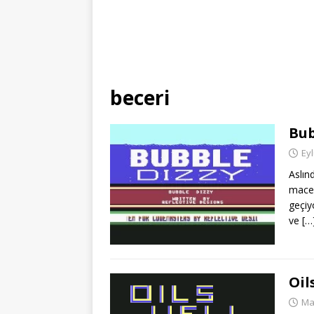
beceri
Bub
Eyl
Aslın
macer
geçiy
ve
[…
Oil
Ma