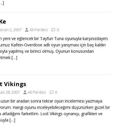
[…]
Ke
ziran 2, 2007
Ali Perdeci
0
 yeni ve eğlenceli bir Tayfun Tuna oyunuyla karşınızdayım.
muz Kafein-Overdose adlı oyun yarışması için baş kaldırı
ıyla yapılmış ve birinci olmuş. Oyunun konusundan
etmek
[…]
t Vikings
san 28, 2007
Ali Perdeci
0
uzun bir aradan sonra tekrar oyun incelemesi yazmaya
ıyorum. Hangi oyunu inceleyebileceğimi düşünürken güzel bir
 atladığımı farkettim. Lost Vikings oynanışı, grafikleri ve
suyla
[…]