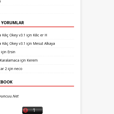
s
 YORUMLAR
 Kılıç Okey v3.1
için
Kilic er H
 Kılıç Okey v3.1
için
Mesut Alkaya
için
Ersin
 Karalamaca
için
Kerem
ar 2
için
neco
EBOOK
yuncuu.Net