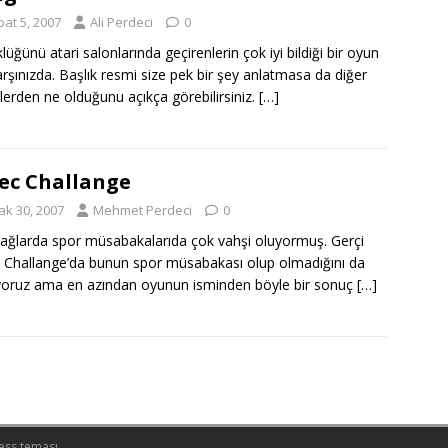
bat 5, 2007
Ali Perdeci
0
lüğünü atari salonlarında geçirenlerin çok iyi bildiği bir oyun
arşınızda. Başlık resmi size pek bir şey anlatmasa da diğer
lerden ne olduğunu açıkça görebilirsiniz.
[…]
ec Challange
ak 30, 2007
Mehmet Perdeci
0
çağlarda spor müsabakalarıda çok vahşi oluyormuş. Gerçi
 Challange’da bunun spor müsabakası olup olmadığını da
yoruz ama en azından oyunun isminden böyle bir sonuç
[…]
ess teması