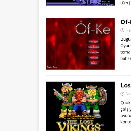
tüm
Öf-
Ha
Bugün
Oyunu
temas
bahs
Los
Ni
Çook 
çalış
oyunu
konu