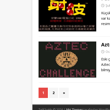
Şu
Küçük
var k
resim
Azt
Oc
Eski 
Aztec
bilmi
1
2
»
Telif hakkı © 2026 |
MH Themes
tarafından WordPr