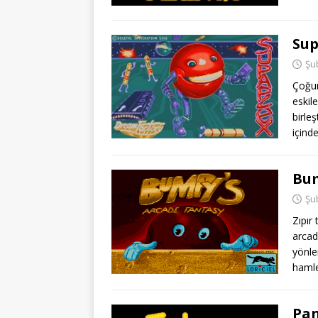
Sup
Şu
Çoğun
eskil
birle
içind
Bu
Şu
Zıpır
arcad
yönle
hamle
Pa