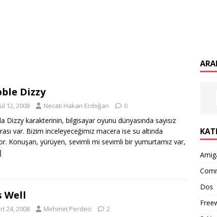
ARA
ble Dizzy
ül 12, 2008
Necati Hakan Erdoğan
0
da Dizzy karakterinin, bilgisayar oyunu dünyasında sayısız
KAT
ası var. Bizim inceleyeceğimiz macera ise su altında
or. Konuşan, yürüyen, sevimli mi sevimli bir yumurtamız var,
]
Amig
Com
Dos
s Well
Free
rt 24, 2008
Mehmet Perdeci
2