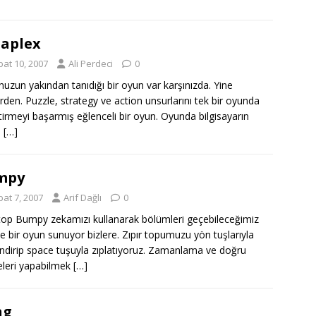
aplex
bat 10, 2007
Ali Perdeci
0
uzun yakından tanıdığı bir oyun var karşınızda. Yine
erden. Puzzle, strategy ve action unsurlarını tek bir oyunda
ştirmeyi başarmış eğlenceli bir oyun. Oyunda bilgisayarın
e
[…]
mpy
bat 7, 2007
Arif Dağlı
0
 top Bumpy zekamızı kullanarak bölümleri geçebileceğimiz
e bir oyun sunuyor bizlere. Zıpır topumuzu yön tuşlarıyla
ndirip space tuşuyla zıplatıyoruz. Zamanlama ve doğru
leri yapabilmek
[…]
ng