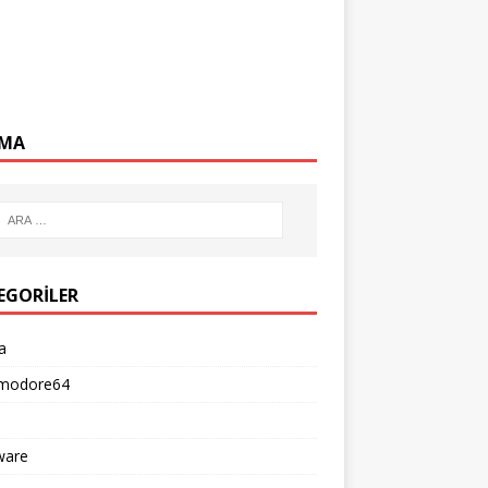
MA
EGORILER
a
modore64
ware