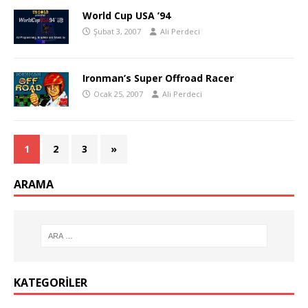
World Cup USA ’94
Şubat 3, 2007
Ali Perdeci
Ironman’s Super Offroad Racer
Ocak 25, 2007
Ali Perdeci
1
2
3
»
ARAMA
KATEGORILER