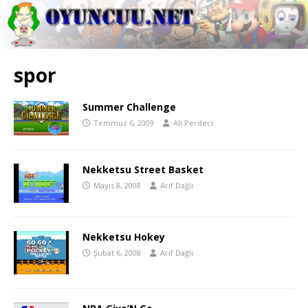
spor
Summer Challenge
Temmuz 6, 2009
Ali Perdeci
Nekketsu Street Basket
Mayıs 8, 2008
Arif Dağlı
Nekketsu Hokey
Şubat 6, 2008
Arif Dağlı