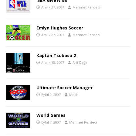
NBA Give’N Go
Aralık 27, 2007
Mehmet Perdeci
Emlyn Hughes Soccer
Aralık 27, 2007
Mehmet Perdeci
Kaptan Tsubasa 2
Aralık 13, 2007
Arif Dağlı
Ultimate Soccer Manager
Eylül 9, 2007
Melih
World Games
Eylül 7, 2007
Mehmet Perdeci