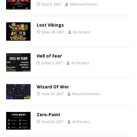
Eylül 2, 2007
Mehmet Perdeci
Lost Vikings
Nisan 28, 2007
Ali Perdeci
Hell of Fear
Şubat 5, 2007
Ali Perdeci
Wizard Of Wor
Ocak 30, 2007
Mehmet Perdeci
Zero-Point
Ocak 26, 2007
Ali Perdeci