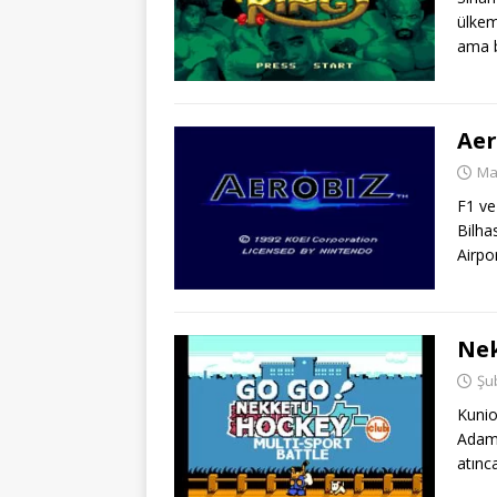
ülkemi
ama b
Aer
Ma
F1 ve 
Bilha
Airpo
Ne
Şu
Kunio
Adamı
atınc