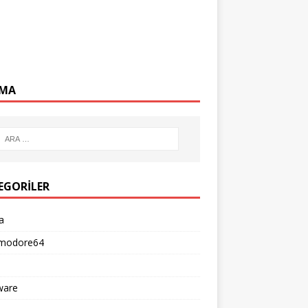
MA
EGORILER
a
modore64
ware