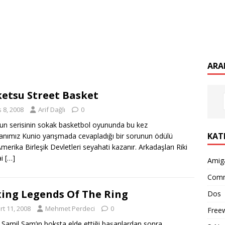
ARA
etsu Street Basket
 8, 2008
Arif Dağlı
0
un serisinin sokak basketbol oyununda bu kez
KAT
nımız Kunio yarışmada cevapladığı bir sorunun ödülü
merika Birleşik Devletleri seyahati kazanır. Arkadaşları Riki
ai
[…]
Amig
Com
ing Legends Of The Ring
Dos
rt 11, 2008
Mehmet Perdeci
0
Free
 Şamil Sam’ın boksta elde ettiği başarılardan sonra