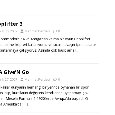
plifter 3
lık 30, 2007
Mehmet Perdeci
0
Commodore 64 ve Amiga’dan kalma bir oyun Choplifter.
a bir helikopteri kullanıyoruz ve sıcak savaşın içine dalarak
 kurtarmaya çalışıyoruz. Aslında çok basit ama
[…]
 Give’N Go
lık 27, 2007
Mehmet Perdeci
0
kalılar dünyanın herhangi bir yerinde oynanan bir spor
nı alıp, kurallarını değiştirip kendilerine uyarlamayı çok
ler. Mesela Formula 1 1920’lerde Avrupa’da başladı. O
rda Amerika’da
[…]