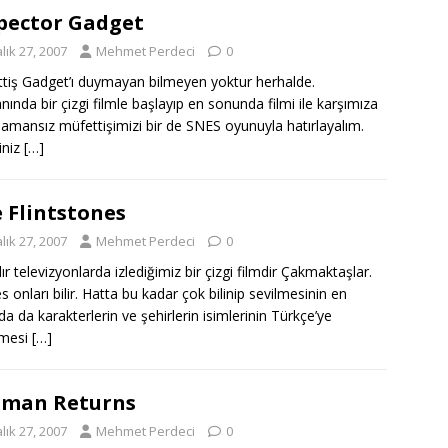
pector Gadget
lık 27, 2007
Mehmet Perdeci
0
tiş Gadget’ı duymayan bilmeyen yoktur herhalde.
ında bir çizgi filmle başlayıp en sonunda filmi ile karşımıza
 amansız müfettişimizi bir de SNES oyunuyla hatırlayalım.
iniz
[…]
 Flintstones
lık 27, 2007
Mehmet Perdeci
0
dır televizyonlarda izlediğimiz bir çizgi filmdir Çakmaktaşlar.
s onları bilir. Hatta bu kadar çok bilinip sevilmesinin en
da da karakterlerin ve şehirlerin isimlerinin Türkçe’ye
lmesi
[…]
tman Returns
lık 27, 2007
Mehmet Perdeci
0