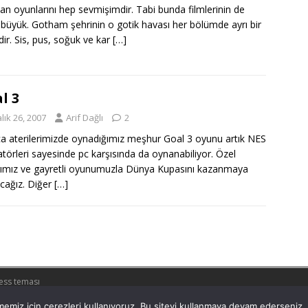
n oyunlarını hep sevmişimdir. Tabi bunda filmlerinin de
i büyük. Gotham şehrinin o gotik havası her bölümde ayrı bir
dir. Sis, pus, soğuk ve kar
[…]
l 3
lık 26, 2007
Arif Dağlı
2
rca aterilerimizde oynadığımız meşhur Goal 3 oyunu artık NES
törleri sayesinde pc karşısında da oynanabiliyor. Özel
rımız ve gayretli oyunumuzla Dünya Kupasını kazanmaya
acağız. Diğer
[…]
ess teması
emiz için çerezleri kullanıyoruz. Bu siteyi kullanmaya devam ederseniz, b