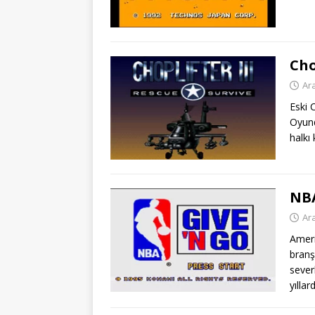
Cho
Ara
Eski 
Oyund
halkı
NBA
Ara
Ameri
branşı
sever
yılla