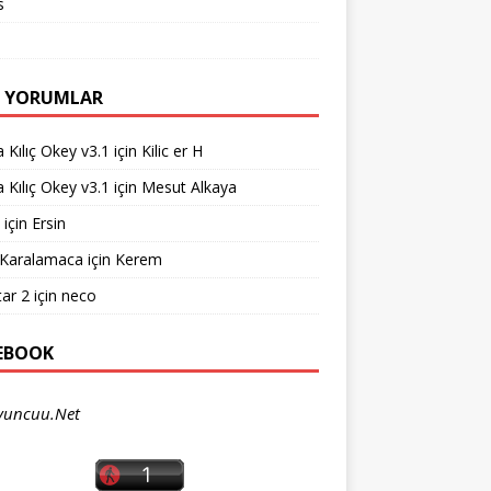
s
 YORUMLAR
 Kılıç Okey v3.1
için
Kilic er H
 Kılıç Okey v3.1
için
Mesut Alkaya
için
Ersin
 Karalamaca
için
Kerem
ar 2
için
neco
EBOOK
yuncuu.Net