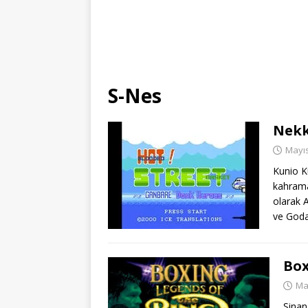
S-Nes
Nekk
Mayıs
Kunio K
kahrama
olarak A
ve God
Box
Ma
Sinan