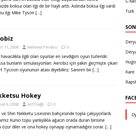
S-Ne
zde boksa olan ilgi de bir hayli arttı. Aslında boksa ilgi vardı
Turk
u ilgi Mike Tyson
[…]
SON
obiz
Derya
rt 11, 2008
Mehmet Perdeci
0
Derya
havacılıkla ilgili olan oyunlar en sevdiğim oyun türleridir.
Hugo
ssa bunların simulasyonları. Aerobiz için yakın geçmişte çıkan
rt Tycoon oyununun atası diyebiliriz. Sanırım bir
[…]
Kare
Rapst
kketsu Hokey
FAC
bat 6, 2008
Arif Dağlı
0
 ve Shin Nekketu Lisesinin bahçesinde topla çalışıyorlardı.
O
mız Kunio topu yanlışlıkla ağacın orada duran birisine
a özür diler ve ona hokey oynayıp oynamadığını sorar.
[…]