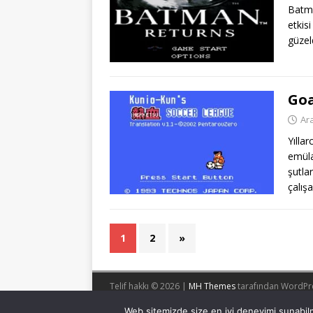
Batma
etkis
güzel
Goa
Ara
Yılla
emüla
şutla
çalış
1
2
»
Telif hakkı © 2026 |
MH Themes
tarafından WordPr
Web sitemizde size en iyi deneyimi sunabilm