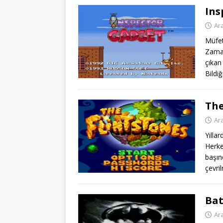
Ins
Ara
Müfet
Zaman
çıkan
Bildiğ
The
Ara
Yıllar
Herke
başın
çevri
Ba
Ara