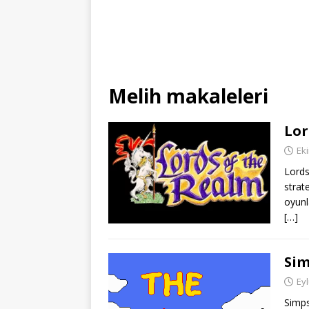
Melih
makaleleri
Lor
Eki
Lords
strat
oyunl
[…]
Si
Eyl
Simps