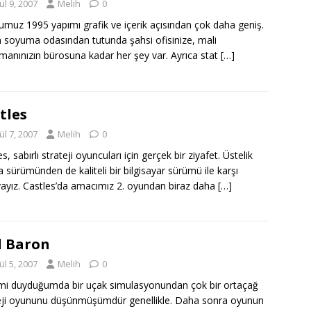
ül 9, 2007
Melih
0
muz 1995 yapımı grafik ve içerik açısından çok daha geniş.
 soyuma odasından tutunda şahsi ofisinize, mali
manınızın bürosuna kadar her şey var. Ayrıca stat
[…]
tles
ül 7, 2007
Melih
0
s, sabırlı strateji oyuncuları için gerçek bir ziyafet. Üstelik
 sürümünden de kaliteli bir bilgisayar sürümü ile karşı
yayız. Castles’da amacımız 2. oyundan biraz daha
[…]
 Baron
ül 5, 2007
Melih
0
mi duyduğumda bir uçak simulasyonundan çok bir ortaçağ
eji oyununu düşünmüşümdür genellikle. Daha sonra oyunun