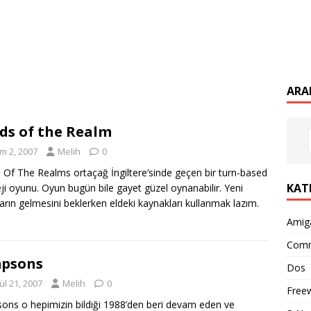
ARA
ds of the Realm
m 2, 2007
Melih
0
 Of The Realms ortaçağ İngiltere’sinde geçen bir turn-based
KAT
eji oyunu. Oyun bugün bile gayet güzel oynanabilir. Yeni
arın gelmesini beklerken eldeki kaynakları kullanmak lazım.
Amig
Com
mpsons
Dos
ül 21, 2007
Melih
0
Free
ons o hepimizin bildiği 1988’den beri devam eden ve