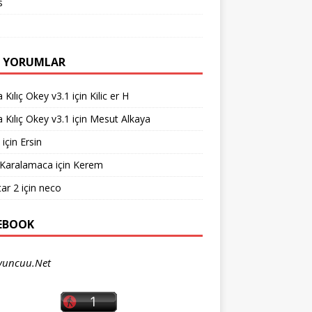
s
 YORUMLAR
 Kılıç Okey v3.1
için
Kilic er H
 Kılıç Okey v3.1
için
Mesut Alkaya
için
Ersin
 Karalamaca
için
Kerem
ar 2
için
neco
EBOOK
yuncuu.Net