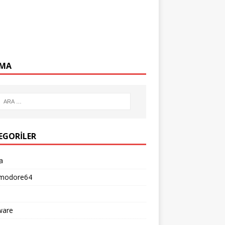
MA
EGORILER
a
modore64
ware