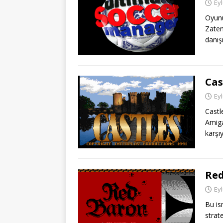
Eyl
Oyunu
Zaten
danış
Cas
Eyl
Castle
Amiga
karşı
Red
Eyl
Bu is
strat