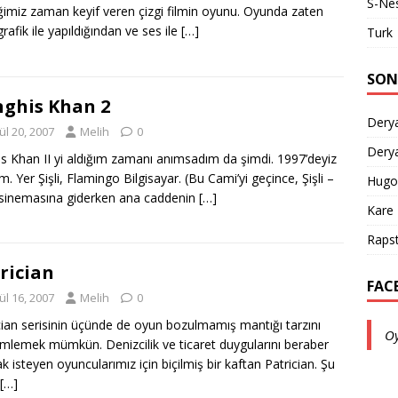
S-Ne
iğimiz zaman keyif veren çizgi filmin oyunu. Oyunda zaten
grafik ile yapıldığından ve ses ile
[…]
Turk
SON
ghis Khan 2
Derya
ül 20, 2007
Melih
0
Derya
s Khan II yi aldığım zamanı anımsadım da şimdi. 1997’deyiz
m. Yer Şişli, Flamingo Bilgisayar. (Bu Cami’yi geçince, Şişli –
Hugo
sinemasına giderken ana caddenin
[…]
Kare
Rapst
rician
FAC
ül 16, 2007
Melih
0
cian serisinin üçünde de oyun bozulmamış mantığı tarzını
O
mlemek mümkün. Denizcilik ve ticaret duygularını beraber
k isteyen oyuncularımız için biçilmiş bir kaftan Patrician. Şu
[…]