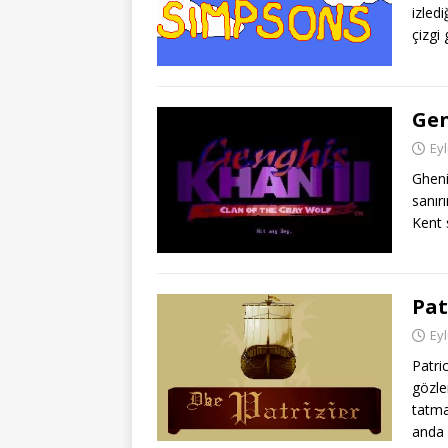
izled
çizgi 
Gen
Eyl
Gheni
sanırı
Kent 
Pat
Eyl
Patri
gözle
tatma
anda