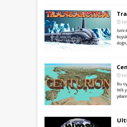
Tra
Eyl
İsmi i
büyük
doğru
Cen
Eyl
Bu oy
90’lı 
yılla
Ult