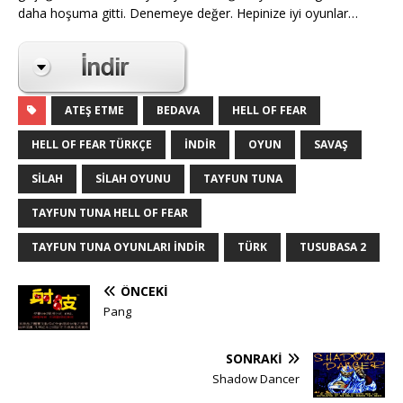
daha hoşuma gitti. Denemeye değer. Hepinize iyi oyunlar…
ATEŞ ETME
BEDAVA
HELL OF FEAR
HELL OF FEAR TÜRKÇE
INDIR
OYUN
SAVAŞ
SILAH
SILAH OYUNU
TAYFUN TUNA
TAYFUN TUNA HELL OF FEAR
TAYFUN TUNA OYUNLARI INDIR
TÜRK
TUSUBASA 2
ÖNCEKI
Pang
SONRAKI
Shadow Dancer