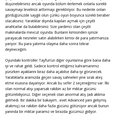
düşünebilirsiniz ancak oyunda bölüm ilerlemek onlarla sürekli
savaşmayı levelinizi arttırmayı gerektiriyor. Bu nedenle onları
gördüğünüzde saygılı olun çünkü oyun boyunca sürekli beraber
olacaksınız. Yaratıklar dışında kapıları açmak için çeşitli
anahtarlar da bulabilirsiniz. Size yardımcı olan çeşitli
makinalarda mevcut oyunda. Bunların kimisinden işinize
yarayacak nesneler satın alabilirken kimisi de para yatırmanıza
yarıyor. Bu para yatırma olayına daha sonra tekrar
deyineceğim.
Oyundaki kontroller Tayfun’un diğer oyunlarına göre bana daha
iyi ve rahat geldi. Sadece kontrol ettiğimiz kahramanımız
yürürken ayaklarını biraz daha açabilse daha iyi görünecek.
Yaratıklarla aramızda geçen savaş sahneleri yine sıralı ateş
etme esasına dayanıyor. Ancak bu sefer 2 seçeneğimiz var. İlki
olan normal atışı yaparsak rakibin az bir miktar gücünü
götürebiliyoruz. Diğer seçenek olan anormal atış (adı aklıma
gelmedi. Bir dakika bir bakayım…evet Advanced yani gelişmiş
atakmış) ise rakibin daha fazla gücünü götürüyor ancak bunun
yanında bir miktar paramız ve birazda gücümüz gidiyor.