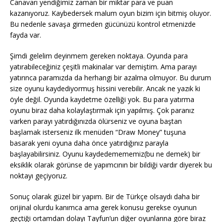
Canavarı yendiğimiz zaman bir miktar para ve puan
kazanıyoruz. Kaybedersek malum oyun bizim için bitmiş oluyor.
Bu nedenle savaşa girmeden gücünüzü kontrol etmenizde
fayda var.
Şimdi gelelim deyinmem gereken noktaya. Oyunda para
yatırabileceğiniz çeşitli makinalar var demiştim. Ama parayı
yatırınca paramızda da herhangi bir azalma olmuyor. Bu durum
size oyunu kaydediyormuş hissini verebilir. Ancak ne yazık ki
öyle değil. Oyunda kaydetme özelliği yok. Bu para yatırma
oyunu biraz daha kolaylaştırmak için yapılmış. Çok paranız
varken parayı yatırdığınızda ölürseniz ve oyuna baştan
başlamak isterseniz ilk menüden “Draw Money” tuşuna
basarak yeni oyuna daha önce yatırdığınız parayla
başlayabilirsiniz. Oyunu kaydedemememiz(bu ne demek) bir
eksiklik olarak görünse de yapımcının bir bildiği vardır diyerek bu
noktayı geçiyoruz.
Sonuç olarak güzel bir yapım. Bir de Türkçe olsaydı daha bir
orijinal olurdu kanımca ama gerek konusu gerekse oyunun
geçtiği ortamdan dolayı Tayfun’un diğer oyunlarına göre biraz