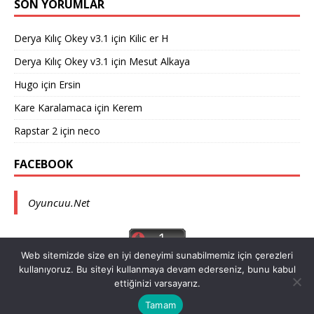
SON YORUMLAR
Derya Kılıç Okey v3.1
için
Kilic er H
Derya Kılıç Okey v3.1
için
Mesut Alkaya
Hugo
için
Ersin
Kare Karalamaca
için
Kerem
Rapstar 2
için
neco
FACEBOOK
Oyuncuu.Net
Web sitemizde size en iyi deneyimi sunabilmemiz için çerezleri
kullanıyoruz. Bu siteyi kullanmaya devam ederseniz, bunu kabul
ettiğinizi varsayarız.
Telif hakkı © 2026 |
MH Themes
tarafından WordPress teması
Tamam