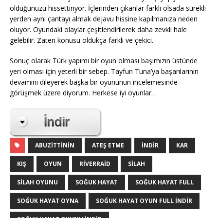
olduğunuzu hissettiriyor. İçlerinden çıkanlar farklı olsada sürekli
yerden aynı çantayı almak dejavu hissine kapılmanıza neden
oluyor. Oyundaki olaylar çeşitlendirilerek daha zevkli hale
gelebilir. Zaten konusu oldukça farklı ve çekici.
Sonuç olarak Türk yapımı bir oyun olması başımızın üstünde
yeri olması için yeterli bir sebep. Tayfun Tuna’ya başarılarının
devamını dileyerek başka bir oyununun incelemesinde
görüşmek üzere diyorum. Herkese iyi oyunlar…
ABUZITTININ
ATEŞ ETME
INDIR
KAR
KIŞ
OYUN
RIVERRAID
SILAH
SILAH OYUNU
SOĞUK HAYAT
SOĞUK HAYAT FULL
SOĞUK HAYAT OYNA
SOĞUK HAYAT OYUN FULL INDIR