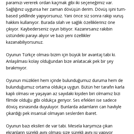
paramızı vererek ordan kaçmak gibi iki seçeneğimiz var.
Sağlığınız uygunsa her zaman dövüşün derim. Dövüş işini turn-
based şekllinde yapıyorsunuz. Yani önce siz sonra rakip vuruş
hakkını kullanıyor. Burada silah ve sağlık özellikleriniz öne
çıkıyor. Kaybederseniz oyun bitiyor. Kazanırsanız rakibin
üstündeki parayı alıyor ve bazı yeni özellikler
kazanabiliyorsunuz.
Oyunun Türkçe olması bizim için büyük bir avantaj tabi ki.
Anlaşılması kolay olduğundan bize anlatacak pek bir şey
bırakmıyor.
Oyunun müzikleri hem içinde bulunduğumuz duruma hem de
bulunduğumuz ortama oldukça uygun. Bütün her tarafın karla
kaplı olması ve yaşayan az sayıdaki kişiden biri olmamız bizi
filmde olduğu gibi oldukça geriyor. Ses efekleri ise sadece
dövüş esnasında duyuluyor. Bunlarda adamların can havliyle
çıkardığı pek insansal olmayan seslerden ibaret.
Oyunun bazı eksileri de var tabi. Mesela karşımıza çıkan
ekranların sürekli aynı olması size sürekli aynı işi yapıyor