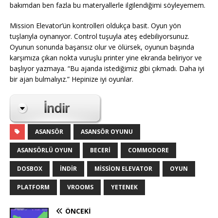
bakımdan ben fazla bu materyallerle ilgilendiğimi söyleyemem.
Mission Elevator’ün kontrolleri oldukça basit. Oyun yön
tuşlarıyla oynanıyor. Control tuşuyla ateş edebiliyorsunuz.
Oyunun sonunda başarısız olur ve ölürsek, oyunun başında
karşımıza çıkan nokta vuruşlu printer yine ekranda beliriyor ve
başlıyor yazmaya. “Bu ajanda istediğimiz gibi çıkmadı. Daha iyi
bir ajan bulmalıyız.” Hepinize iyi oyunlar.
ASANSÖR
ASANSÖR OYUNU
ASANSÖRLÜ OYUN
BECERI
COMMODORE
DOSBOX
INDIR
MISSION ELEVATOR
OYUN
PLATFORM
VROOMS
YETENEK
ÖNCEKI