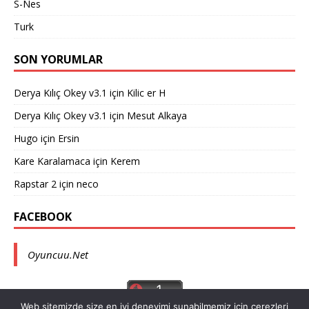
S-Nes
Turk
SON YORUMLAR
Derya Kılıç Okey v3.1
için
Kilic er H
Derya Kılıç Okey v3.1
için
Mesut Alkaya
Hugo
için
Ersin
Kare Karalamaca
için
Kerem
Rapstar 2
için
neco
FACEBOOK
Oyuncuu.Net
Web sitemizde size en iyi deneyimi sunabilmemiz için çerezleri