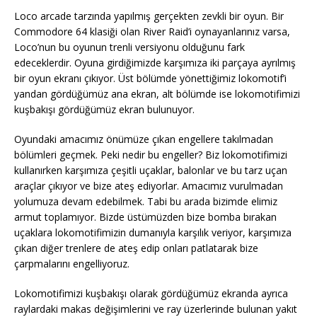
Loco arcade tarzında yapılmış gerçekten zevkli bir oyun. Bir
Commodore 64 klasiği olan River Raid’i oynayanlarınız varsa,
Loco’nun bu oyunun trenli versiyonu olduğunu fark
edeceklerdir. Oyuna girdiğimizde karşımıza iki parçaya ayrılmış
bir oyun ekranı çıkıyor. Üst bölümde yönettiğimiz lokomotif’i
yandan gördüğümüz ana ekran, alt bölümde ise lokomotifimizi
kuşbakışı gördüğümüz ekran bulunuyor.
Oyundaki amacımız önümüze çıkan engellere takılmadan
bölümleri geçmek. Peki nedir bu engeller? Biz lokomotifimizi
kullanırken karşımıza çeşitli uçaklar, balonlar ve bu tarz uçan
araçlar çıkıyor ve bize ateş ediyorlar. Amacımız vurulmadan
yolumuza devam edebilmek. Tabi bu arada bizimde elimiz
armut toplamıyor. Bizde üstümüzden bize bomba bırakan
uçaklara lokomotifimizin dumanıyla karşılık veriyor, karşımıza
çıkan diğer trenlere de ateş edip onları patlatarak bize
çarpmalarını engelliyoruz.
Lokomotifimizi kuşbakışı olarak gördüğümüz ekranda ayrıca
raylardaki makas değişimlerini ve ray üzerlerinde bulunan yakıt