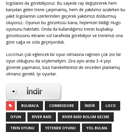
logolarını da görebiliyoruz. Bu sayede ray değiştirerek hem
karşıdan gelen trene çarpmamış, hem de yakıtımız azalırken bu
yakıt logolarının üzerlerinden geçerek yakıtımızı doldurmuş
oluyoruz.. Oyunun bu görüntüsü bana, hepimizin bildiği Hugo
oyununu hatırlattı. Onda da kullandığımız trenin kuşbakışı
görüntüsünü ekranın sol tarafında görebiliyor ve trenimizi ona
göre sağa ve sola geçiriyorduk.
Loco’nun çok eğlenceli bir oyun olmasına rağmen çok zor bir
oyun olduğunu da söylemeliyim. Zira aynı anda 3-4 şeyi
görerek yapmanız, bazı hareketlerinizi de önceden planlamış
olmanız gerekli. İyi oyunlar.
BULMACA
COMMODORE
INDIR
LOCO
OYUN
RIVER RAID
RIVER RAID BOLUM GECME
TREN OYUNU
YETENEK OYUNU
YOL BULMA