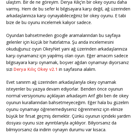
ulaştım. Bir de ne göreyim. Derya Kılıç’ın bir okey oyunu daha
varmış. Hem de bu sefer ki bilgisayara karşı değil, ağ üzerinden
arkadaşlarınıza karşı oynayabileceğiniz bir okey oyunu. E tabi
bize de bu oyunu incelemek kalıyor sadece.
Oyundan bahsetmeden google aramalarından bu sayfaya
gelenler için küçük bir hatırlatma. Şu anda incelemesini
okuduğunuz oyun OkeyNet yani ağ üzerinden arkadaşlarınıza
karşı oynamanız için yapılmış olan oyun. Eğer amacım sadece
bilgisayara karşı oynamak, boşver ağdan oynamayı diyorsanız
sizi
Derya Kılıç Okey v2.1
in sayfasına alalım.
Evet sanırım ağ üzerinden arkadaşlarıyla okey oynamak
isteyenler bu yazıya devam ediyorlar. Benden önce oyunun
normal versiyonunu açıklayan arkadaşım Arif gibi ben de okey
oyunun kurallarından bahsetmeyeceğim. Eğer hala bu güzelim
oyunu oynamayı öğrenemediyseniz öğrenmeniz için elinize
büyük bir fırsat geçmiş demektir. Çünkü oyunun içindeki yardım
dosyası oyunu size ayrıntılarıyla açıklıyor. Biliyorsanız da
bilmiyorsanız da indirin oynayın durumu var kısaca.