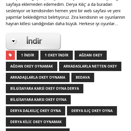
sayfaya eklemeden edemedim. Derya Kılıç’ a da buradan
sesleniyor ve kendisinden hemen yeni bir web sayfası ve yeni
yapımlar beklediğimizi belirtiyoruz. Zira kendisinin ve oyunlarının
hayran kitlesi sandığından daha büyük. Herkese iyi oyunlar…
1 INDIR
1 OKEY INDIR
AĞDAN OKEY
AĞDAN OKEY OYNAMAK
ARKADASLARLA NETTEN OKEY
ARKADAŞLARLA OKEY OYNAMA
BEDAVA
BILGISAYARA KARSI OKEY OYNA DERYA
BILGISAYARA KARSI OKEY OYNA
DERYA DALKILIÇ OKEY OYNA
DERYA ILIÇ OKEY OYNA
DERYA KILIC OKEY OYNAMAK