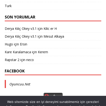
Turk
SON YORUMLAR
Derya Kılıç Okey v3.1
için
Kilic er H
Derya Kılıç Okey v3.1
için
Mesut Alkaya
Hugo
için
Ersin
Kare Karalamaca
için
Kerem
Rapstar 2
için
neco
FACEBOOK
Oyuncuu.Net
Web sitemizde size en iyi deneyimi sunabilmemiz için çerezleri