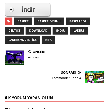
BASKET
BASKET OYUNU
BASKETBOL
CELTICS
DOWNLOAD
INDIR
LAKERS
LAKERS VS CELTICS
NBA
ÖNCEKI
Airlines
SONRAKI
Commander Keen 4
İLK YORUM YAPAN OLUN