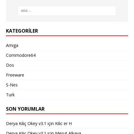
KATEGORILER
Amiga
Commodore64
Dos
Freeware
S-Nes
Turk
SON YORUMLAR
Derya Kılıç Okey v3.1
için
Kilic er H
Derya Kılıç Okey v3.1
için
Mesut Alkaya