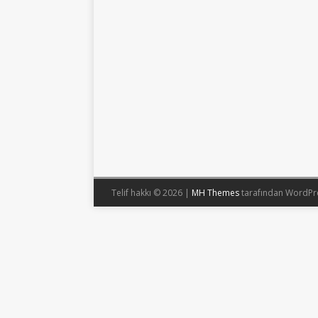
Telif hakkı © 2026 |
MH Themes
tarafından WordPr